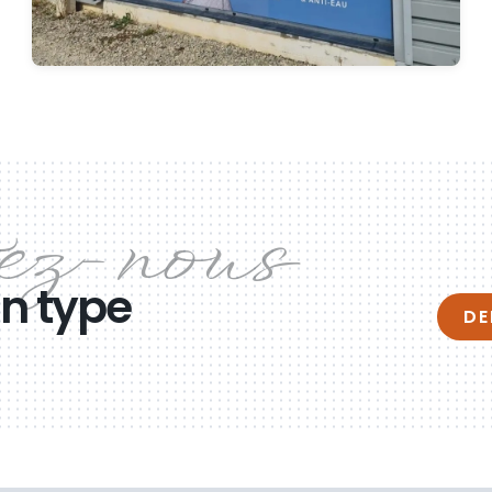
un type
DE